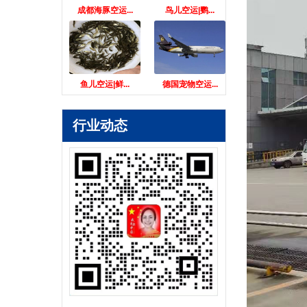
成都海豚空运...
鸟儿空运|鹦...
鱼儿空运|鲜...
德国宠物空运...
行业动态