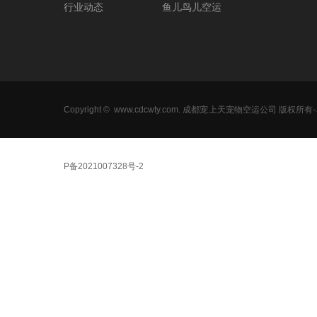
行业动态
鱼儿鸟儿空运
Copyright ©
www.cdcwty.com
. 成都宠上天宠物空运公司 版权所
P备2021007328号-
2