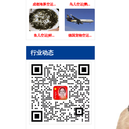
成都海豚空运...
鸟儿空运|鹦...
鱼儿空运|鲜...
德国宠物空运...
行业动态