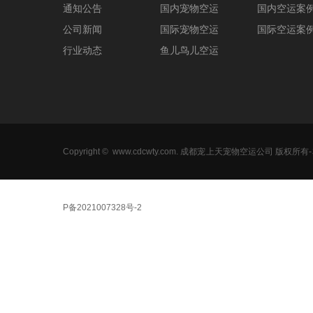
通知公告
国内宠物空运
国内空运案
公司新闻
国际宠物空运
国际空运案
行业动态
鱼儿鸟儿空运
Copyright ©
www.cdcwty.com
. 成都宠上天宠物空运公司 版权所
P备2021007328号-
2