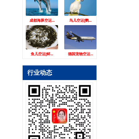
成都海豚空运...
鸟儿空运|鹦...
鱼儿空运|鲜...
德国宠物空运...
行业动态