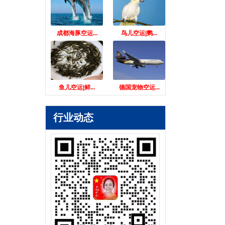
成都海豚空运...
鸟儿空运|鹦...
鱼儿空运|鲜...
德国宠物空运...
行业动态