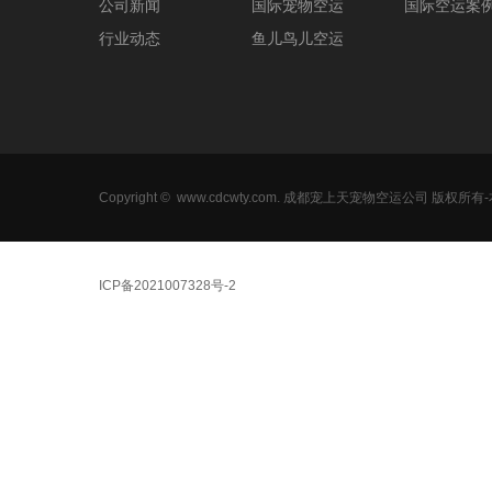
公司新闻
国际宠物空运
国际空运案
行业动态
鱼儿鸟儿空运
Copyright ©
www.cdcwty.com
. 成都宠上天宠物空运公司 版权所
ICP备2021007328号-
2