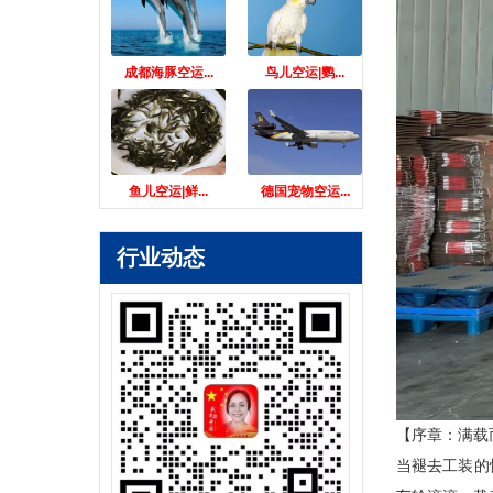
成都海豚空运...
鸟儿空运|鹦...
鱼儿空运|鲜...
德国宠物空运...
行业动态
【序章：满载
当褪去工装的