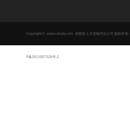
Copyright ©
www.cdcwty.com
. 成都宠上天宠物空运公司 版权所
P备2021007328号-
2