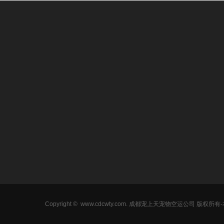
新闻中心
宠物空运类目
宠物空运案
通知公告
国内宠物空运
国内空运案
公司新闻
国际宠物空运
国际空运案
行业动态
鱼儿鸟儿空运
Copyright ©
www.cdcwty.com
. 成都宠上天宠物空运公司 版权所